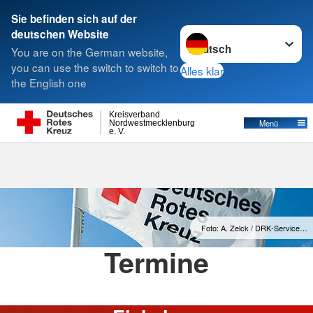
Sie befinden sich auf der
Sprache wechseln zu
deutschen Website
Suche
You are on the German website,
you can use the switch to switch to
Alles klar
the English one
Termine
Kreisverband
Menü
Nordwestmecklenburg
e. V.
Foto: A. Zelck / DRK-Service…
Termine