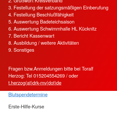
2. Grußwort Kreisverband
3. Festellung der satzungsmäßigen Einberufung
4. Festellung Beschlußfähigkeit
5. Auswertung Badeteichsaison
6. Auswertung Schwimmhalle HL Kücknitz
7. Bericht Kassenwart
8. Ausbildung / weitere Aktivitäten
9. Sonstiges
Fragen bzw.Anmeldungen bitte bei Toralf
Herzog: Tel 015204554269 / oder
t.herzog(at)drk-mv(dot)de
Blutspendetermine
Erste-Hilfe-Kurse