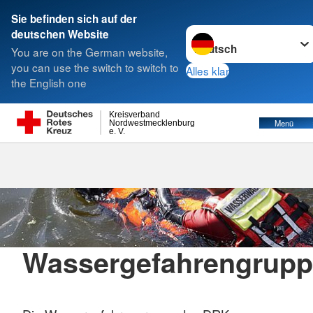
Sie befinden sich auf der
Sprache wechseln zu
deutschen Website
Suche
You are on the German website,
you can use the switch to switch to
Alles klar
the English one
Wassergefahrengruppe
Kreisverband
Menü
Nordwestmecklenburg
e. V.
Wassergefahrengrup