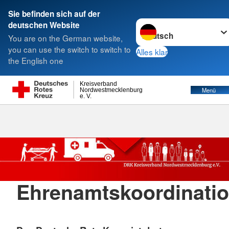
Sie befinden sich auf der
Sprache wechseln zu
deutschen Website
Suche
You are on the German website,
you can use the switch to switch to
Alles klar
the English one
Ehrenamtkoordination
Kreisverband
Menü
Nordwestmecklenburg
e. V.
Ehrenamtskoordinati