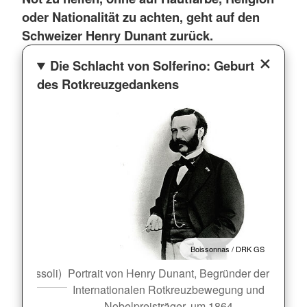
oder Nationalität zu achten, geht auf den
Schweizer Henry Dunant zurück.
Die Schlacht von Solferino: Geburt
des Rotkreuzgedankens
oto: ICRC
Boissonnas / DRK GS
arlo Bossoli)
Portrait von Henry Dunant, Begründer der
Schlac
Internationalen Rotkreuzbewegung und
Nobelpreisträger, um 1864