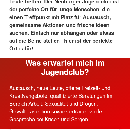
Leute treffen:
Der Neuburger Jugendclub ist
der perfekte Ort für junge Menschen, die
einen Treffpunkt mit Platz für Austausch,
gemeinsame Aktionen und frische Ideen
suchen. Einfach nur abhängen oder etwas
auf die Beine stellen– hier ist der perfekte
Ort dafür!
Was erwartet mich im
Jugendclub?
Austausch, neue Leute, offene Freizeit- und
Kreativangebote, qualifizierte Beratungen im
Bereich Arbeit, Sexualität und Drogen,
Gewaltprävention sowie vertrauensvolle
Gespräche bei Krisen und Sorgen.