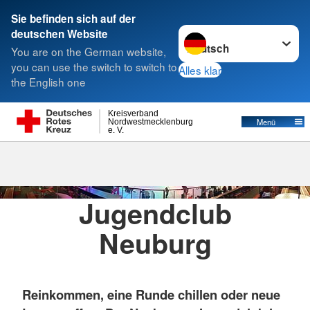
Sie befinden sich auf der
Sprache wechseln zu
deutschen Website
Suche
You are on the German website,
you can use the switch to switch to
Alles klar
the English one
Kreisverband
Menü
Nordwestmecklenburg
e. V.
Jugendclub
Neuburg
Reinkommen, eine Runde chillen oder neue