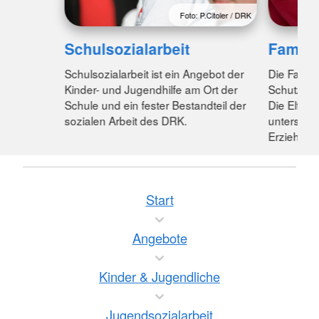
Foto: P.Citoler / DRK
Schulsozialarbeit
Famili
Schulsozialarbeit ist ein Angebot der
Die Famil
Kinder- und Jugendhilfe am Ort der
Schutz vo
Schule und ein fester Bestandteil der
Die Elter
sozialen Arbeit des DRK.
unterstütz
Erziehung
Start
Angebote
Kinder & Jugendliche
Jugendsozialarbeit